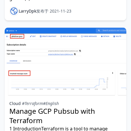
LarryDpk
发布于 2021-11-23
Cloud
#Terraform
#English
Manage GCP Pubsub with
Terraform
1 IntroductionTerraform is a tool to manage