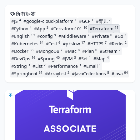
所有标签
4
1
1
7
#JS
#google-cloud-platform
#GCP
#育儿
4
3
10
11
#Python
#App
#Terraform101
#Terraform
19
9
7
0
3
#English
#config
#Middleware
#Private
#Go
34
6
17
7
2
#Kubernetes
#Test
#pkslow
#HTTPS
#Redis
33
7
8
0
7
#Docker
#MongoDB
#Mac
#Plan
#Stream
16
40
3
1
4
#DevOps
#Spring
#JVM
#Set
#Map
3
2
3
1
#String
#List
#Performance
#Email
51
2
8
64
#Springboot
#ArrayList
#JavaCollections
#Java