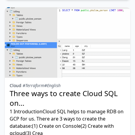
Cloud
#Terraform
#English
Three ways to create Cloud SQL
on
GCP(Console,gcloud,Terraform)
1 IntroductionCloud SQL helps to manage RDB on
GCP for us. There are 3 ways to create the
database:(1) Create on Console(2) Create with
gcloud(3) Crea