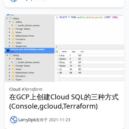
Cloud
#Terraform
在GCP上创建Cloud SQL的三种方式
(Console,gcloud,Terraform)
LarryDpk
发布于 2021-11-23