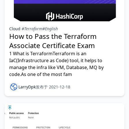
Cloud
#Terraform
#English
How to Pass the Terraform
Associate Certificate Exam
1 What is TerraformTerraform is an
IaC(Infrastructure as Code) tool, it helps to
manage the infra like VM, Database, MQ by
code.As one of the most fam
LarryDpk
发布于 2021-12-18