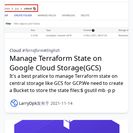
Cloud
#Terraform
#English
Manage Terraform State on
Google Cloud Storage(GCS)
It's a best pratice to manage Terraform state on
central storage like GCS for GCP.We need to create
a Bucket to store the state files:$ gsutil mb -p p
LarryDpk
发布于 2021-11-14