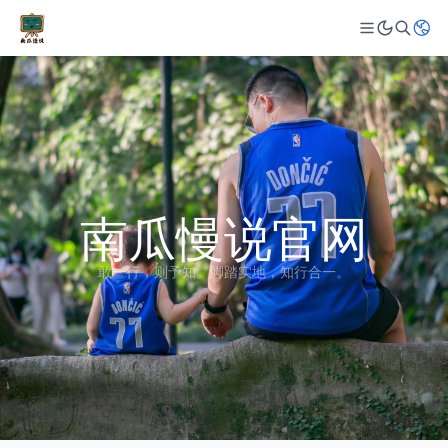
南瓜慢说官网
敢一行，则予知。脚踏实地，知行合一。