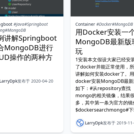
ngboot
#Java
#Springboot
Container
#Docker
#MongoDB
用Docker安装一
ing
#MongoDB
讲解Springboot
MongoDB最新版
合MongoDB进行
玩
RUD操作的两种方
1安装本文假设大家已经安
了docker并能正常使用，
讲解如何安装docker了。
docker安装MongoDB最
LarryDpk
发布于 2020-04-20
如下：#从repository查找
mongo的相关镜像，结果
多，其中第一条为官方的镜
$dockersearchmongo#
方镜像的最新版本$dockerpu
LarryDpk
发布于 2019-11-