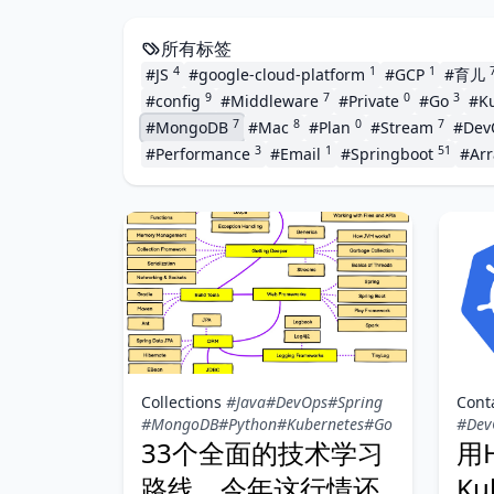
所有标签
4
1
1
#JS
#google-cloud-platform
#GCP
#育儿
9
7
0
3
#config
#Middleware
#Private
#Go
#K
7
8
0
7
#MongoDB
#Mac
#Plan
#Stream
#De
3
1
51
#Performance
#Email
#Springboot
#Arr
Collections
#Java
#DevOps
#Spring
Cont
#MongoDB
#Python
#Kubernetes
#Go
#Dev
33个全面的技术学习
用
路线，今年这行情还
Ku