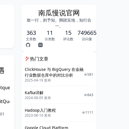
南瓜慢说官网
敢一行，则予知。脚踏实地，知行合
一。
363
11
15
749665
文章数
分类数
评论数
访问量
热门文章
遇
ClickHouse 与 BigQuery 在金融
581
行业数据仓库中的对比分析
2025-04-19 发布
ueuefullexceptiontoomanythreadsarealreadywaitingfora
Kafka详解
843
2024-08-05 发布
ueueFullException:Toomanythreadsarealre
Hadoop入门教程
1111
01
2023-08-10 发布
Google Cloud Platform