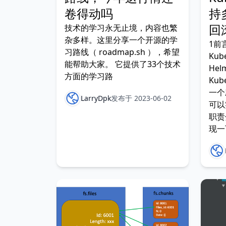
卷得动吗
持
回
技术的学习永无止境，内容也繁
杂多样。这里分享一个开源的学
1前
习路线（ roadmap.sh ），希望
Ku
能帮助大家。 它提供了33个技术
He
方面的学习路
Ku
一个
LarryDpk
发布于 2023-06-02
可以
职责
现一
Mo
包管