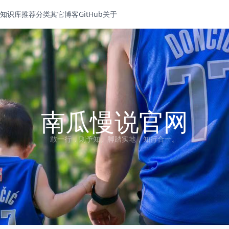
知识库
推荐分类
其它博客
GitHub
关于
南瓜慢说官网
敢一行，则予知。脚踏实地，知行合一。