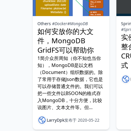
Others
#Docker
#MongoDB
Spri
如何安放你的大文
#Spr
实例
件，MongoDB
整
GridFS可以帮助你
C
1简介众所周知（你不知也当你
式
知），MongoDB是以文档
（Document）组织数据的。除
了常用于存储Json数据，它也是
可以存储普通文件的。我们可以
把一些文件以BSOON的格式存
入MongoDB，十分方便，比较
说图片、文本文件等。但
MongoDB的BSONDocument
LarryDpk
发布于 2020-05-22
有大小限制，最大不能超过1