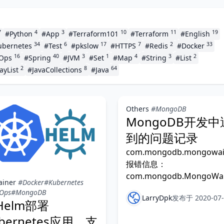
7
4
3
10
11
19
#Python
#App
#Terraform101
#Terraform
#English
34
6
17
7
2
33
ubernetes
#Test
#pkslow
#HTTPS
#Redis
#Docker
16
40
3
1
4
3
2
vOps
#Spring
#JVM
#Set
#Map
#String
#List
2
8
64
ayList
#JavaCollections
#Java
Others
#MongoDB
MongoDB开发中
到的问题记录
com.mongodb.mongowaitq
报错信息：
com.mongodb.MongoWaitQ
ainer
#Docker
#Kubernetes
Ops
#MongoDB
LarryDpk
发布于 2020-07-
Helm部署
bernetes应用，支