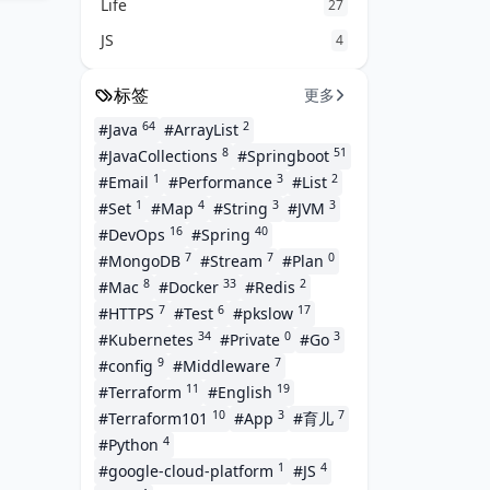
Life
27
JS
4
标签
更多
64
2
#Java
#ArrayList
8
51
#JavaCollections
#Springboot
1
3
2
#Email
#Performance
#List
1
4
3
3
#Set
#Map
#String
#JVM
16
40
#DevOps
#Spring
7
7
0
#MongoDB
#Stream
#Plan
8
33
2
#Mac
#Docker
#Redis
7
6
17
#HTTPS
#Test
#pkslow
34
0
3
#Kubernetes
#Private
#Go
9
7
#config
#Middleware
11
19
#Terraform
#English
10
3
7
#Terraform101
#App
#育儿
4
#Python
1
4
#google-cloud-platform
#JS