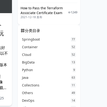
How to Pass the Terraform
1249
Associate Certificate Exam
2021-12-18 发布
个
分类目录
玩
Springboot
77
Container
装好
52
所以不
Cloud
52
用
BigData
13
新版本
Python
9
很
Java
63
像
Collections
11
下载官
Others
ll
49
25
DevOps
14