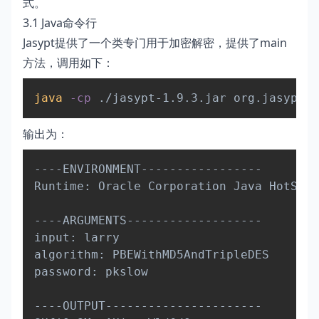
式。
3.1 Java命令行
Jasypt提供了一个类专门用于加密解密，提供了main
方法，调用如下：
Copy
java
-cp
 ./jasypt-1.9.3.jar org.jasypt.i
输出为：
Copy
----ENVIRONMENT-----------------

Runtime: Oracle Corporation Java HotSpot
----ARGUMENTS-------------------

input: larry

algorithm: PBEWithMD5AndTripleDES

password: pkslow

----OUTPUT----------------------
