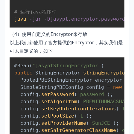
# 运行java程序时
java
-jar
-Djasypt.encryptor.password
=
${
（4）使用自定义的Encryptor来存放
以上我们都使用了官方提供的Encryptor，其实我们是
可以自定义的，如下：
Copy
@Bean
(
"jasyptStringEncryptor"
)
public
StringEncryptor
stringEncryptor
(
)
PooledPBEStringEncryptor
 encryptor 
=
n
SimpleStringPBEConfig
 config 
=
new
Sim
  config
.
setPassword
(
"password"
)
;
  config
.
setAlgorithm
(
"PBEWITHHMACSHA512
  config
.
setKeyObtentionIterations
(
"1000
  config
.
setPoolSize
(
"1"
)
;
  config
.
setProviderName
(
"SunJCE"
)
;
  config
.
setSaltGeneratorClassName
(
"org.