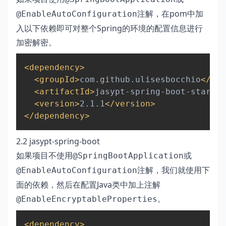
注解，在pom中加
@EnableAutoConfiguration
入以下依赖即可对整个Spring的环境的配置信息进行
加密解密。
Copy
<
dependency
>
<
groupId
>
com.github.ulisesbocchio
</
gro
<
artifactId
>
jasypt-spring-boot-starter
<
version
>
2.1.1
</
version
>
</
dependency
>
2.2 jasypt-spring-boot
如果项目不使用
或
@SpringBootApplication
注解，我们就使用下
@EnableAutoConfiguration
面的依赖，然后在配置Java类中加上注解
。
@EnableEncryptableProperties
Copy
<
dependency
>