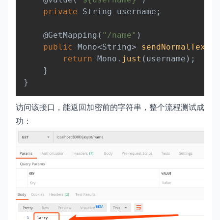
private
String
 username
;
@GetMapping
(
"/name"
)
public
Mono
<
String
>
sendNormalText
(
)
return
Mono
.
just
(
username
)
;
}
}
访问该接口，能返回加密前的字符串，整个流程测试成
功：