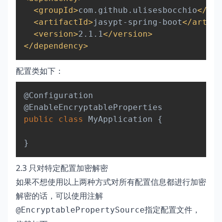
<
groupId
>
com.github.ulisesbocchio
</
gro
<
artifactId
>
jasypt-spring-boot
</
artifa
<
version
>
2.1.1
</
version
>
</
dependency
>
配置类如下：
Copy
@Configuration
@EnableEncryptableProperties
public
class
MyApplication
{
}
2.3 只对特定配置加密解密
如果不想使用以上两种方式对所有配置信息都进行加密
解密的话，可以使用注解
指定配置文件，
@EncryptablePropertySource