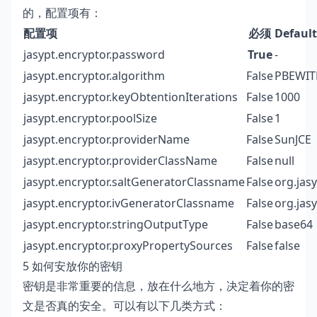
的，配置项有：
配置项
必须
Default
jasypt.encryptor.password
True
-
jasypt.encryptor.algorithm
False
PBEWI
jasypt.encryptor.keyObtentionIterations
False
1000
jasypt.encryptor.poolSize
False
1
jasypt.encryptor.providerName
False
SunJCE
jasypt.encryptor.providerClassName
False
null
jasypt.encryptor.saltGeneratorClassname
False
org.jas
jasypt.encryptor.ivGeneratorClassname
False
org.jas
jasypt.encryptor.stringOutputType
False
base64
jasypt.encryptor.proxyPropertySources
False
false
5 如何安放你的密钥
密钥是非常重要的信息，放在什么地方，决定着你的密
文是否真的安全。可以有以下几类方式：