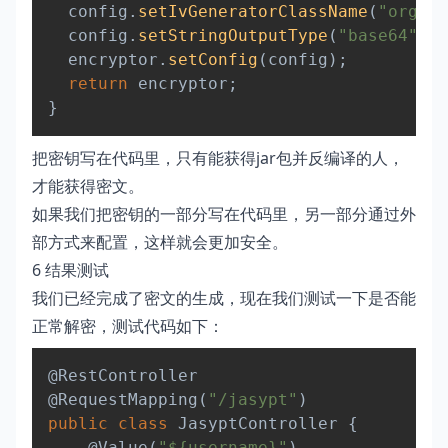
  config
.
setIvGeneratorClassName
(
"org.ja
  config
.
setStringOutputType
(
"base64"
)
;
  encryptor
.
setConfig
(
config
)
;
return
 encryptor
;
}
把密钥写在代码里，只有能获得jar包并反编译的人，
才能获得密文。
如果我们把密钥的一部分写在代码里，另一部分通过外
部方式来配置，这样就会更加安全。
6 结果测试
我们已经完成了密文的生成，现在我们测试一下是否能
正常解密，测试代码如下：
Copy
@RestController
@RequestMapping
(
"/jasypt"
)
public
class
JasyptController
{
@Value
(
"${username}"
)