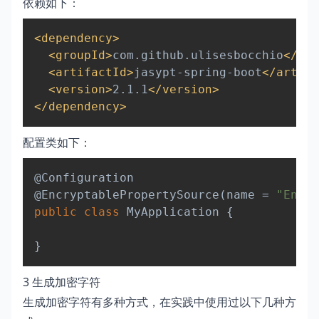
依赖如下：
Copy
<
dependency
>
<
groupId
>
com.github.ulisesbocchio
</
gro
<
artifactId
>
jasypt-spring-boot
</
artifa
<
version
>
2.1.1
</
version
>
</
dependency
>
配置类如下：
Copy
@Configuration
@EncryptablePropertySource
(
name 
=
"Encry
public
class
MyApplication
{
}
3 生成加密字符
生成加密字符有多种方式，在实践中使用过以下几种方