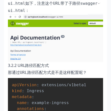
如下，注意这个
带了子路径
ui.html
URL
swagger-
：
ui.html
3.2.2 URL路径匹配方式
那通过
路径匹配方式是不是这样配置呢？
URL
Copy
apiVersion
:
kind
:
metadata
:
name
:
 example
-
ingress

annotations
: