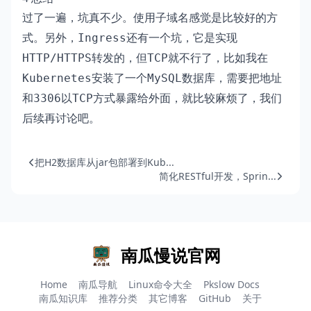
过了一遍，坑真不少。使用
感觉是比较好的方
子域名
式。另外，
还有一个坑，它是实现
Ingress
转发的，但
就不行了，比如我在
HTTP/HTTPS
TCP
安装了一个
数据库，需要把地址
Kubernetes
MySQL
和
以
方式暴露给外面，就比较麻烦了，我们
3306
TCP
后续再讨论吧。
把H2数据库从jar包部署到Kub...
简化RESTful开发，Sprin...
南瓜慢说官网
Home
南瓜导航
Linux命令大全
Pkslow Docs
南瓜知识库
推荐分类
其它博客
GitHub
关于