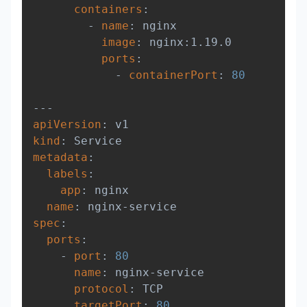
containers
:
-
name
:
 nginx

image
:
 nginx
:
1.19.0

ports
:
-
containerPort
:
80
---
apiVersion
:
kind
:
metadata
:
labels
:
app
:
 nginx

name
:
 nginx
-
spec
:
ports
:
-
port
:
80
name
:
 nginx
-
service

protocol
:
 TCP

targetPort
:
80