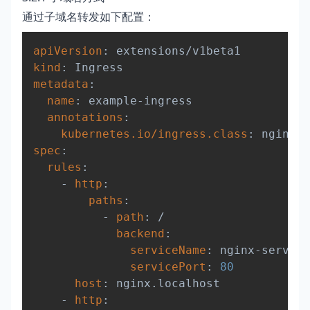
通过子域名转发如下配置：
Copy
apiVersion
:
kind
:
metadata
:
name
:
 example
-
ingress

annotations
:
kubernetes.io/ingress.class
:
spec
:
rules
:
-
http
:
paths
:
-
path
:
 /

backend
:
serviceName
:
 nginx
-
service

servicePort
:
80
host
:
 nginx.localhost

-
http
: