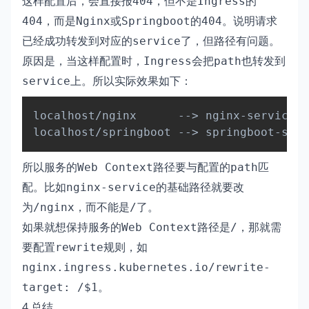
这样配置后，会直接报
，但不是
的
404
Ingress
，而是
或
的
。说明请求
404
Nginx
Springboot
404
已经成功转发到对应的
了，但路径有问题。
service
原因是，当这样配置时，
会把
也转发到
Ingress
path
上。所以实际效果如下：
service
Copy
localhost/nginx      --
>
 nginx-service/n
localhost/springboot --
>
所以服务的
路径要与配置的
匹
Web Context
path
配。比如
的基础路径就要改
nginx-service
为
，而不能是
了。
/nginx
/
如果就想保持服务的
路径是
，那就需
Web Context
/
要配置
规则，如
rewrite
nginx.ingress.kubernetes.io/rewrite-
。
target: /$1
4 总结