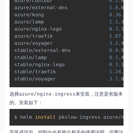
azure/contour                 	
0.2
azure/external-dns            	
1.8
azure/kong                    	
0.36
azure/lamp                    	
1.1
azure/nginx-lego              	
0.3
azure/traefik                 	
1.87
azure/voyager                 	
3.2
stable/external-dns           	
0.4
stable/lamp                   	
0.1
stable/nginx-lego             	
0.3
stable/traefik                	
1.24
stable/voyager                	
3.1
选择
来安装，注意是有版本
azure/nginx-ingress
的。安装如下：
Copy
$ helm 
install
安装成功后，控制台会有输出相关的使用说明。但要注