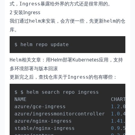
式，
暴露给外界的方式还是很常用的。
Ingress
2 安装Ingress
我们通过
来安装，会方便一些，先更新
的仓
helm
helm
库。
Copy
相关文章：
用Helm部署Kubernetes应用，支持
Helm
多环境部署与版本回滚
更新完之后，查找仓库关于
的包有哪些：
Ingress
Copy
$ $ helm search repo ingress

NAME                          	CHART VERSION	APP VERSION	DESCRIPTION                                       

azure/gce-ingress             	
1.2
azure/ingressmonitorcontroller	
1.0
azure/nginx-ingress           	
1.41
stable/nginx-ingress          	
0.9