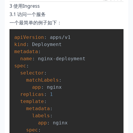
3 使用Ingress
3.1 访问一个服务
一个最简单的例子如下：
Copy
apiVersion
:
kind
:
metadata
:
name
:
 nginx
-
spec
:
selector
:
matchLabels
:
app
:
 nginx

replicas
:
1
template
:
metadata
:
labels
:
app
:
 nginx

spec
: