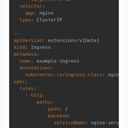
selector
:
app
:
 nginx

type
:
 ClusterIP

---
apiVersion
:
kind
:
metadata
:
name
:
 example
-
ingress

annotations
:
kubernetes.io/ingress.class
:
spec
:
rules
:
-
http
:
paths
:
-
path
:
 /

backend
:
serviceName
:
 nginx
-
service
