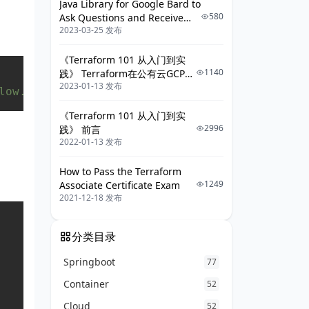
Java Library for Google Bard to
580
Ask Questions and Receive
2023-03-25 发布
Answers
《Terraform 101 从入门到实
Copy
1140
践》 Terraform在公有云GCP上
2023-01-13 发布
的应用
low.properties"
)
)
;
《Terraform 101 从入门到实
2996
践》 前言
2022-01-13 发布
How to Pass the Terraform
1249
Associate Certificate Exam
2021-12-18 发布
Copy
分类目录
Springboot
77
Container
52
Cloud
52