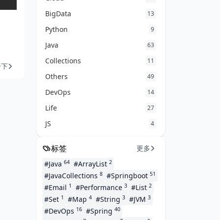
BigData
13
Python
9
Java
63
Collections
11
一下
Others
49
DevOps
14
Life
27
JS
4
标签
更多
64
2
#Java
#ArrayList
8
51
#JavaCollections
#Springboot
1
3
2
#Email
#Performance
#List
1
4
3
3
#Set
#Map
#String
#JVM
16
40
#DevOps
#Spring