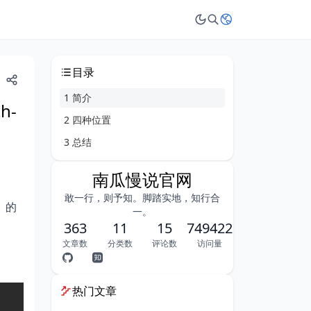
目录
1 简介
h-
2 四种位置
3 总结
南瓜慢说官网
敢一行，则予知。脚踏实地，知行合
）的
一。
363
11
15
749422
文章数
分类数
评论数
访问量
热门文章
Copy