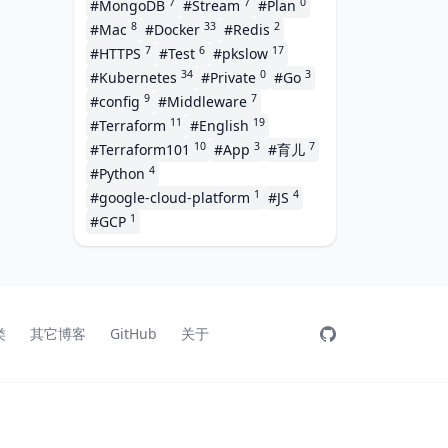
7
7
0
#MongoDB
#Stream
#Plan
8
33
2
#Mac
#Docker
#Redis
7
6
17
#HTTPS
#Test
#pkslow
34
0
3
#Kubernetes
#Private
#Go
9
7
#config
#Middleware
11
19
#Terraform
#English
10
3
7
#Terraform101
#App
#育儿
4
#Python
1
4
#google-cloud-platform
#JS
1
#GCP
类
其它博客
GitHub
关于