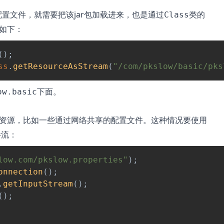
配置文件，就需要把该jar包加载进来，也是通过
类的
Class
如下：
(
)
;
ss
.
getResourceAsStream
(
"/com/pkslow/basic/pks
下面。
ow.basic
资源，比如一些通过网络共享的配置文件。这种情况要使用
件流：
low.com/pkslow.properties"
)
;
onnection
(
)
;
.
getInputStream
(
)
;
(
)
;