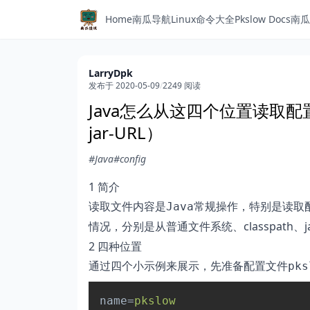
Home
南瓜导航
Linux命令大全
Pkslow Docs
南瓜
LarryDpk
发布于 2020-05-09
/
2249 阅读
Java怎么从这四个位置读取配置文件
jar-URL）
#Java
#config
1 简介
读取文件内容是
常规操作，特别是读取配
Java
情况，分别是从普通文件系统、classpath、
2 四种位置
通过四个小示例来展示，先准备配置文件
pks
name
=
pkslow