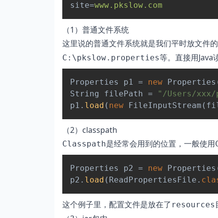
site
=
www.pkslow.com
（1）普通文件系统
这里说的普通文件系统就是我们平时放文件的
等。直接用Jav
C:\pkslow.properties
Properties
 p1 
=
new
Properties
String
 filePath 
=
"/Users/xxx/
p1
.
load
(
new
FileInputStream
(
fi
（2）classpath
是经常会用到的位置，一般使用
Classpath
Properties
 p2 
=
new
Properties
p2
.
load
(
ReadPropertiesFile
.
cla
这个例子里，配置文件是放在了
resources