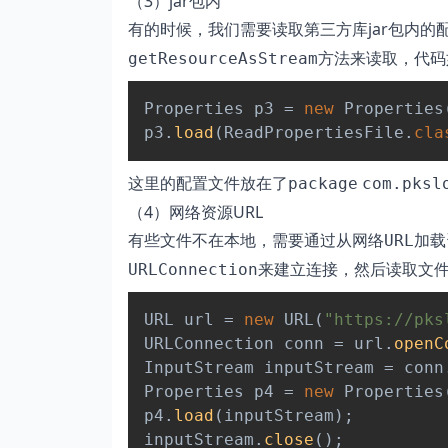
（3）jar包内
有的时候，我们需要读取第三方库jar包内的
方法来读取，代码
getResourceAsStream
Properties
 p3 
=
new
Properties
p3
.
load
(
ReadPropertiesFile
.
cla
这里的配置文件放在了
package
com.pksl
（4）网络资源URL
有些文件不在本地，需要通过从网络
加载
URL
来建立连接，然后读取文
URLConnection
URL
 url 
=
new
URL
(
"https://pks
URLConnection
 conn 
=
 url
.
openC
InputStream
 inputStream 
=
 conn
Properties
 p4 
=
new
Properties
p4
.
load
(
inputStream
)
;
inputStream
.
close
(
)
;