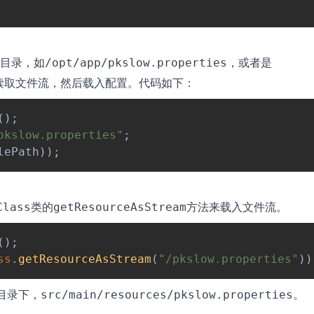
目录，如
，或者是
/opt/app/pkslow.properties
a读取文件流，然后载入配置。代码如下：
(
)
;
pkslow.properties"
;
lePath
)
)
;
类的
方法来载入文件流。
Class
getResourceAsStream
(
)
;
ss
.
getResourceAsStream
(
"/pkslow.properties"
)
)
目录下，
。
src/main/resources/pkslow.properties